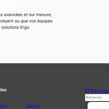
s avancées et sur mesure,
évoluent ou que vos équipes
s solutions Ergo.
iles
S’inscrire
R
e
ecte
Contact