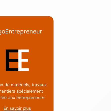
goEntrepreneur
n de matériels, travaux
hantiers spécialement
tée aux entrepreneurs
En savoir plus