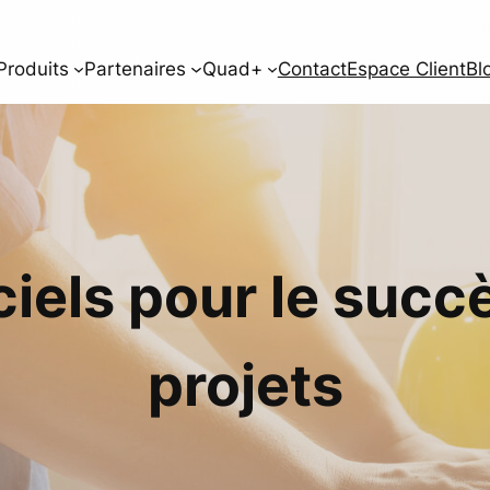
Produits
Partenaires
Quad+
Contact
Espace Client
Bl
ciels pour le succ
projets