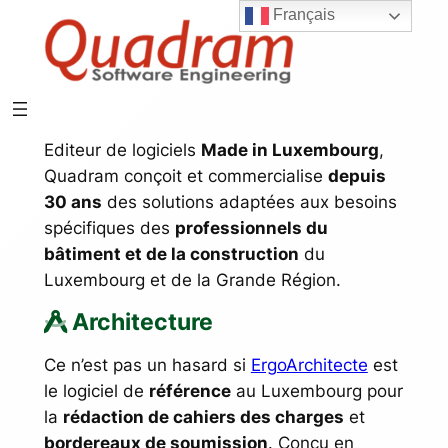
Français
Aller
au
contenu
Editeur de logiciels
Made in Luxembourg
,
Quadram conçoit et commercialise
depuis
30 ans
des solutions adaptées aux besoins
spécifiques des
professionnels du
bâtiment et de la construction
du
Luxembourg et de la Grande Région.
Architecture
Ce n’est pas un hasard si
ErgoArchitecte
est
le logiciel de
référence
au Luxembourg pour
la
rédaction de cahiers des charges
et
bordereaux de soumission
. Conçu en