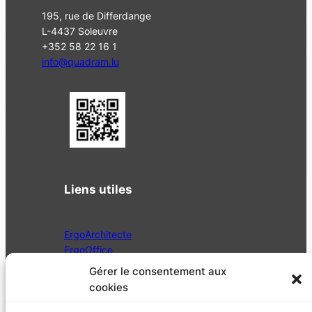
195, rue de Differdange
L-4437 Soleuvre
+352 58 22 16 1
info@quadram.lu
Liens utiles
ErgoArchitecte
ErgoOffice
ErgoEntrepreneur
Gérer le consentement aux
A propos
cookies
CGU
Mentions légales