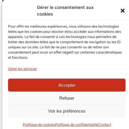
ErgoEntrepreneur
Gérer le consentement aux
A propos
cookies
CGU
Mentions légales
Pour offrir les meilleures expériences, nous utilisons des technologies
Politique de confidentialité
telles que les cookies pour stocker et/ou accéder aux informations des
appareils. Le fait de consentir à ces technologies nous permettra de
traiter des données telles que le comportement de navigation ou les ID
Contact
uniques sur ce site. Le fait de ne pas consentir ou de retirer son
Espace client
consentement peut avoir un effet négatif sur certaines caractéristiques
Blog
et fonctions.
TeamViewer Quick support
Gérer les services
Télécharger ErgoSoumission
Accepter
S’inscrire à la newsletter
R
Refuser
e
Voir les préférences
c
Copyright © Quadram Sàrl | 2026
h
Politique de cookies
Politique de confidentialité
Contact
e