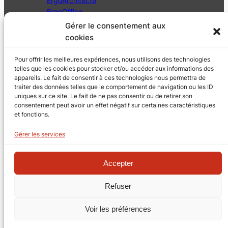
ErgoArchitecte
ErgoOffice
ErgoEntrepreneur
Gérer le consentement aux
A propos
cookies
CGU
Mentions légales
Pour offrir les meilleures expériences, nous utilisons des technologies
Politique de confidentialité
telles que les cookies pour stocker et/ou accéder aux informations des
appareils. Le fait de consentir à ces technologies nous permettra de
traiter des données telles que le comportement de navigation ou les ID
Contact
uniques sur ce site. Le fait de ne pas consentir ou de retirer son
Espace client
consentement peut avoir un effet négatif sur certaines caractéristiques
et fonctions.
Blog
TeamViewer Quick support
Gérer les services
Télécharger ErgoSoumission
Accepter
S’inscrire à la newsletter
Refuser
R
e
Voir les préférences
c
Copyright © Quadram Sàrl | 2026
h