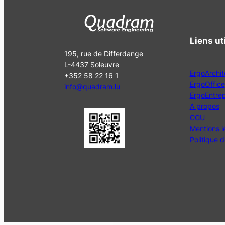
Liens ut
195, rue de Differdange
L-4437 Soleuvre
ErgoArchit
+352 58 22 16 1
ErgoOffice
info@quadram.lu
ErgoEntre
A propos
CGU
Mentions l
Politique d