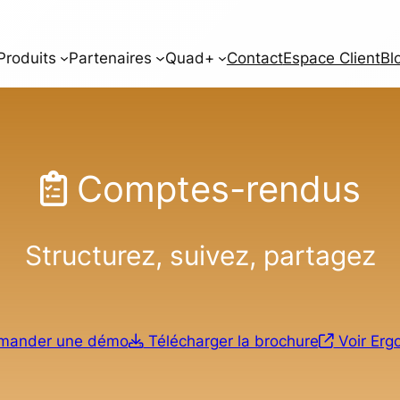
Produits
Partenaires
Quad+
Contact
Espace Client
Bl
Comptes-rendus
Structurez, suivez, partagez
ander une démo
Télécharger la brochure
Voir Erg