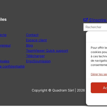
iles
S’inscrire
R
e
ecte
Contact
c
Espace client
h
preneur
Blog
Pour offrir 
TeamViewer Quick support
e
cookies pour
Télécharger
à ces techn
r
de navigatio
égales
ErgoSoumission
c
consentement
e confidentialité
h
Gérer les se
e
r
Ac
Copyright © Quadram Sàrl | 2026