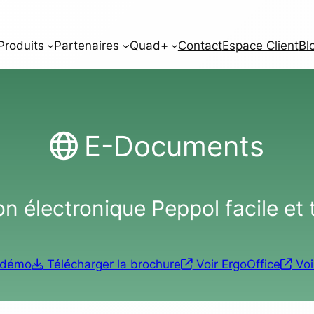
Produits
Partenaires
Quad+
Contact
Espace Client
Bl
E-Documents
on électronique Peppol facile et
 démo
Télécharger la brochure
Voir ErgoOffice
Voi