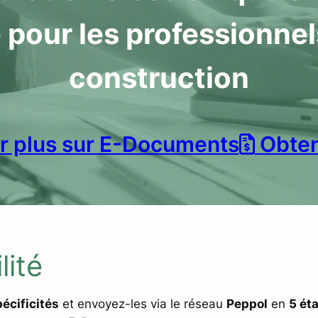
 pour les professionnel
construction
r plus sur E-Documents
Obten
lité
écificités
et envoyez-les via le réseau
Peppol
en
5 ét