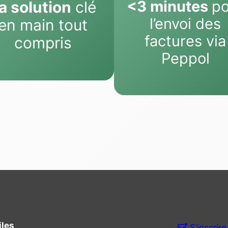
<3 minutes
po
a solution
clé
l’envoi des
en main tout
factures via
compris
Peppol
iles
S’inscrire