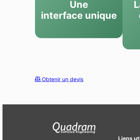
Une
L
interface unique
Obtenir un devis
Liens ut