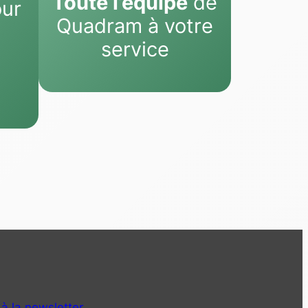
Toute l’équipe
de
ur
Quadram à votre
service
 à la newsletter