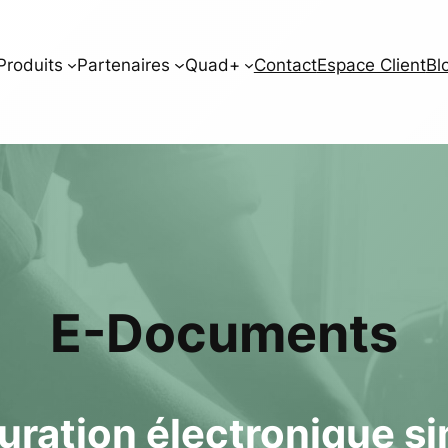
Produits
Partenaires
Quad+
Contact
Espace Client
Bl
E-Documents
turation électronique si